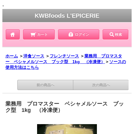
-
KWBfoods L'EPICERIE
カート
ログイン
検索
ホーム
＞
洋食ソース
＞
フレンチソース
＞
業務用 プロマスタ
ー ベシャメルソース ブック型 1kg （冷凍便）
＞
ソースの
使用方法はこちら
前の商品へ
次の商品へ
業務用 プロマスター ベシャメルソース ブッ
ク型 1kg （冷凍便）