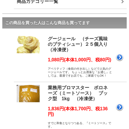
商品カテゴリー一覧
この商品を買った人はこんな商品も買ってます
グージェール （チーズ風味
のプティシュー）２５個入り
（冷凍便）
1,080円(本体1,000円、税80円)
アペリティフ（食前の付き出し）などで人気のグ
ージェールです。 ちょっとお洒落な『お通し』と
しては、最適ですお店でも、ご家庭でもOK！
業務用プロマスター ボロネ
ーズ（ミートソース） ブッ
ク型 1kg （冷凍便）
1,836円(本体1,700円、税136
円)
すでに和食となりつつある、『ミートソース』で
す。