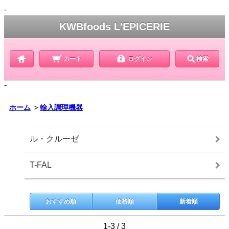
-
KWBfoods L'EPICERIE
カート
ログイン
検索
-
ホーム
＞
輸入調理機器
ル・クルーゼ
T-FAL
おすすめ順
価格順
新着順
1-3 / 3