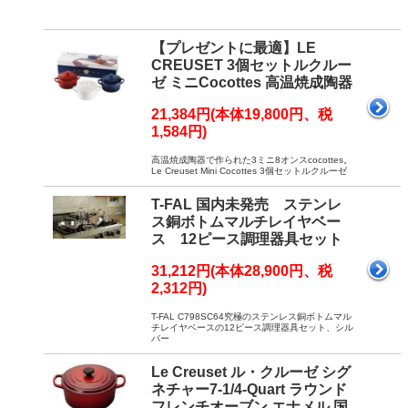
【プレゼントに最適】LE
CREUSET 3個セットルクルー
ゼ ミニCocottes 高温焼成陶器
21,384円(本体19,800円、税
1,584円)
高温焼成陶器で作られた3ミニ8オンスcocottes。
Le Creuset Mini Cocottes 3個セットルクルーゼ
T-FAL 国内未発売 ステンレ
ス銅ボトムマルチレイヤベー
ス 12ピース調理器具セット
31,212円(本体28,900円、税
2,312円)
T-FAL C798SC64究極のステンレス銅ボトムマル
チレイヤベースの12ピース調理器具セット、シル
バー
Le Creuset ル・クルーゼ シグ
ネチャー7-1/4-Quart ラウンド
フレンチオーブン エナメル 国