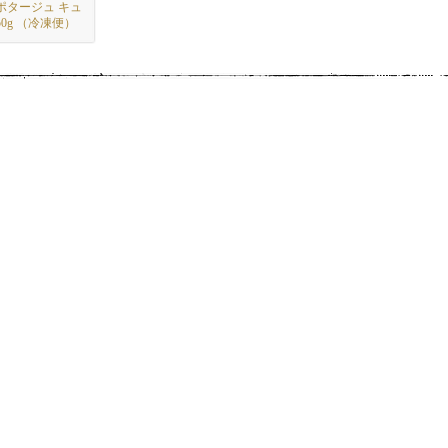
ポタージュ キュ
0g （冷凍便）