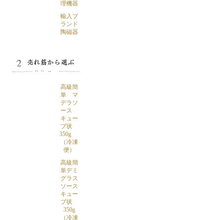
理機器
輸入ブ
ランド
陶磁器
高級簡
単 マ
デラソ
ース
キュー
ブ状
350g
（冷凍
便）
高級簡
単デミ
グラス
ソース
キュー
ブ状
350g
（冷凍