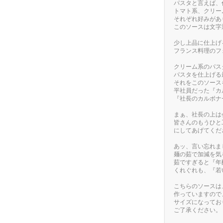
パスタと言えば、
トマト系、クリー
それぞれ好みがあ
このソースは文字
少し上品に仕上げ
フランス料理のフ
クリーム系のパス
パスタを仕上げる
それをこのソー
平社員だった『カ
『社長のカルボナ
まぁ、社長の上は
皆さんのもうひと
にしてあげてくだ
あッ、言い忘れま
麺の茹で加減を気
茹ですぎると『年
くれぐれも、『若
こちらのソースは
作っていますので
サイズになってお
ご了承ください。