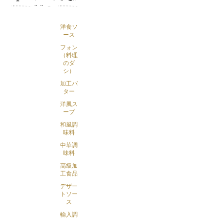
洋食ソ
ース
フォン
（料理
のダ
シ）
加工バ
ター
洋風ス
ープ
和風調
味料
中華調
味料
高級加
工食品
デザー
トソー
ス
輸入調