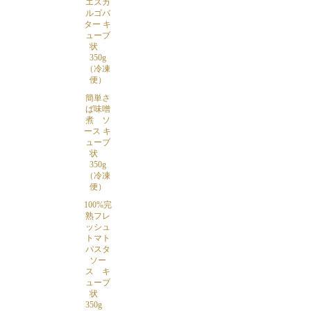
エスカ
ルゴバ
ター キ
ューブ
状
350g
（冷凍
便）
簡単さ
ば味噌
煮 ソ
ース キ
ューブ
状
350g
（冷凍
便）
100%完
熟フレ
ッシュ
トマト
パスタ
ソー
ス キ
ューブ
状
350g