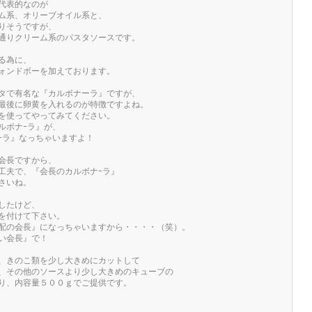
代表的なのが
ム系、オリーブオイル系と、
りそうですが、
通りクリーム系のパスタソースです。
る為に、
ォンドボーを加えております。
タで有名な『カルボナーラ』ですが、
最後に卵黄を入れるのが特徴ですよね。
スを使ってやってみてください。
ルボナｰラ』が、
ｰラ』なっちゃいますよ！
会長ですから、
工夫で、『会長のカルボナｰラ』
さいね。
したけど、
を付けて下さい。
配の会長』になっちゃいますから・・・・（笑）。
い会長』で！
、きのこ類を少し大きめにカットして
、その他のソースより少し大きめのキューブの
り、内容量５００ｇでご提供です。