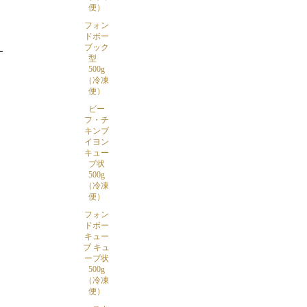
便）
フォン
ドボー
ブック
型
500g
（冷凍
便）
ビー
フ・チ
キンブ
イヨン
キュー
ブ状
500g
（冷凍
便）
フォン
ドボー
キュー
ブ キュ
ーブ状
500g
（冷凍
便）