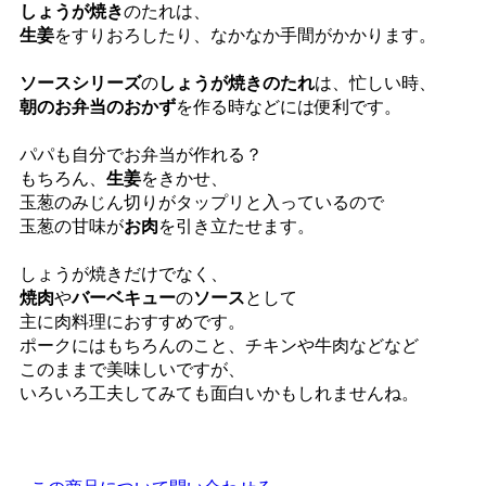
しょうが焼き
のたれは、
生姜
をすりおろしたり、なかなか手間がかかります。
ソースシリーズ
の
しょうが焼きのたれ
は、忙しい時、
朝のお弁当のおかず
を作る時などには便利です。
パパも自分でお弁当が作れる？
もちろん、
生姜
をきかせ、
玉葱のみじん切りがタップリと入っているので
玉葱の甘味が
お肉
を引き立たせます。
しょうが焼きだけでなく、
焼肉
や
バーベキュー
の
ソース
として
主に肉料理におすすめです。
ポークにはもちろんのこと、チキンや牛肉などなど
このままで美味しいですが、
いろいろ工夫してみても面白いかもしれませんね。