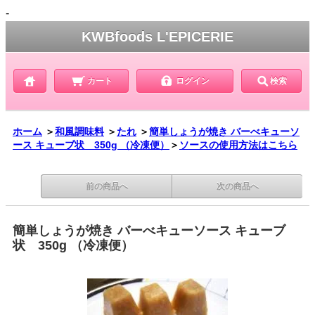
-
KWBfoods L'EPICERIE
カート
ログイン
検索
ホーム
＞
和風調味料
＞
たれ
＞
簡単しょうが焼き バーべキューソ
ース キューブ状 350g （冷凍便）
＞
ソースの使用方法はこちら
前の商品へ
次の商品へ
簡単しょうが焼き バーべキューソース キューブ
状 350g （冷凍便）